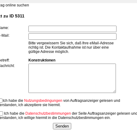
t zu ID 5311
Name:
-Mail:
Bitte vergewissern Sie sich, daß Ihre eMail-Adresse
richtig ist. Die Kontaktaufnahme ist nur über eine
gültige Adresse möglich.
etreff:
Konstruktionen
achricht:
Ich habe die
Nutzungsbedingungen
von Auftragsanzeiger gelesen und
erstanden, ich akzeptiere sie hiermit.
Ich habe die
Datenschutzbestimmungen
der Seite Auftragsanzeiger gelesen un
erstanden, ich willige hiermit in die Datenschutzbestimmungen ein.